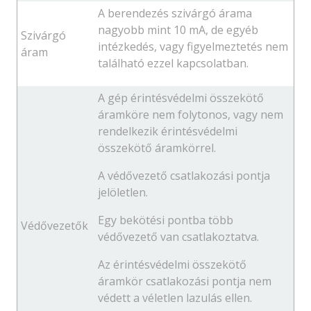
A berendezés szivárgó árama
nagyobb mint 10 mA, de egyéb
Szivárgó
intézkedés, vagy figyelmeztetés nem
áram
található ezzel kapcsolatban.
A gép érintésvédelmi összekötő
áramköre nem folytonos, vagy nem
rendelkezik érintésvédelmi
összekötő áramkörrel.
A védővezető csatlakozási pontja
jelöletlen.
Egy bekötési pontba több
Védővezetők
védővezető van csatlakoztatva.
Az érintésvédelmi összekötő
áramkör csatlakozási pontja nem
védett a véletlen lazulás ellen.