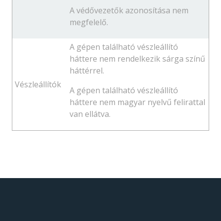
A védővezetők azonosítása nem
megfelelő.
A gépen található vészleállító
háttere nem rendelkezik sárga színű
háttérrel.
Vészleállítók
A gépen található vészleállító
háttere nem magyar nyelvű felirattal
van ellátva.