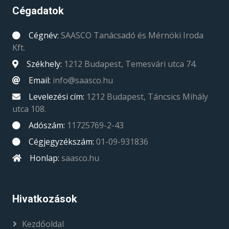
Cégadatok
Cégnév:
SAASCO Tanácsadó és Mérnöki Iroda
Kft.
Székhely:
1212 Budapest, Temesvári utca 74.
Email:
info@saasco.hu
Levelezési cím:
1212 Budapest, Táncsics Mihály
utca 108.
Adószám:
11725769-2-43
Cégjegyzékszám:
01-09-931836
Honlap:
saasco.hu
Hivatkozások
Kezdőoldal