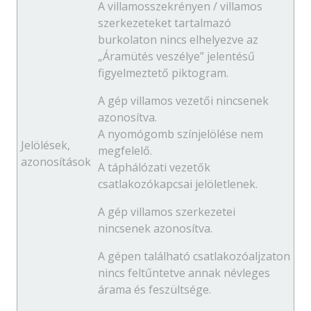
A villamosszekrényen / villamos
szerkezeteket tartalmazó
burkolaton nincs elhelyezve az
„Áramütés veszélye” jelentésű
figyelmeztető piktogram.
A gép villamos vezetői nincsenek
azonosítva.
A nyomógomb színjelölése nem
Jelölések,
megfelelő.
azonosítások
A táphálózati vezetők
csatlakozókapcsai jelöletlenek.
A gép villamos szerkezetei
nincsenek azonosítva.
A gépen található csatlakozóaljzaton
nincs feltűntetve annak névleges
árama és feszültsége.